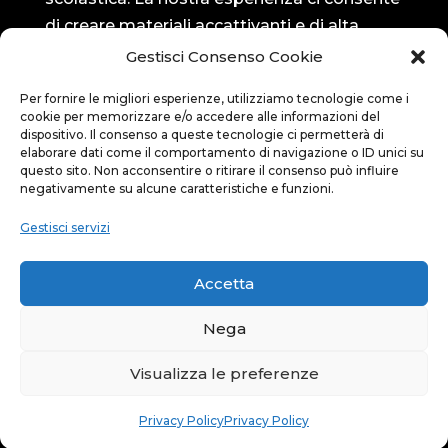
L’azienda
Gestisci Consenso Cookie
Benvenuti presso il nostro studio di grafica
ed editoria. Siamo un team di professionisti
Per fornire le migliori esperienze, utilizziamo tecnologie come i
creativi dedicati a fornire soluzioni grafiche
cookie per memorizzare e/o accedere alle informazioni del
dispositivo. Il consenso a queste tecnologie ci permetterà di
innovative per il settore dell’editoria
elaborare dati come il comportamento di navigazione o ID unici su
scolastica. La nostra esperienza ci consente
questo sito. Non acconsentire o ritirare il consenso può influire
negativamente su alcune caratteristiche e funzioni.
di creare materiali accattivanti e di alta
qualità, adatti a studenti di tutte le età.
Gestisci servizi
Seguici su…
Accetta
Nega
Bluedit su Facebook

Visualizza le preferenze
Bluedit su Instagram

Privacy Policy
Privacy Policy