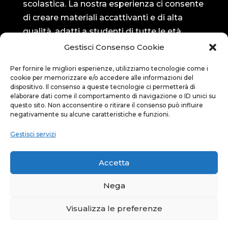
scolastica. La nostra esperienza ci consente
di creare materiali accattivanti e di alta
qualità, adatti a studenti di tutte le età.
Gestisci Consenso Cookie
Seguici su…
Per fornire le migliori esperienze, utilizziamo tecnologie come i
cookie per memorizzare e/o accedere alle informazioni del
Bluedit su Facebook

dispositivo. Il consenso a queste tecnologie ci permetterà di
elaborare dati come il comportamento di navigazione o ID unici su
questo sito. Non acconsentire o ritirare il consenso può influire
negativamente su alcune caratteristiche e funzioni.
Bluedit su Instagram

Gestisci servizi
Privacy
Accetta
Privacy policy

Nega
Visualizza le preferenze
© Copyright Bluedit | Sito realizzato da
Zen Studio Torino