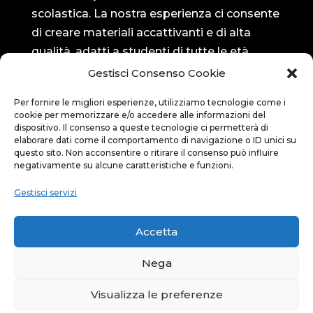
scolastica. La nostra esperienza ci consente
di creare materiali accattivanti e di alta
qualità, adatti a studenti di tutte le età.
Gestisci Consenso Cookie
Seguici su…
Per fornire le migliori esperienze, utilizziamo tecnologie come i
cookie per memorizzare e/o accedere alle informazioni del
Bluedit su Facebook
dispositivo. Il consenso a queste tecnologie ci permetterà di

elaborare dati come il comportamento di navigazione o ID unici su
questo sito. Non acconsentire o ritirare il consenso può influire
negativamente su alcune caratteristiche e funzioni.
Bluedit su Instagram

Gestisci servizi
Privacy
Accetta
Privacy policy

Nega
Visualizza le preferenze