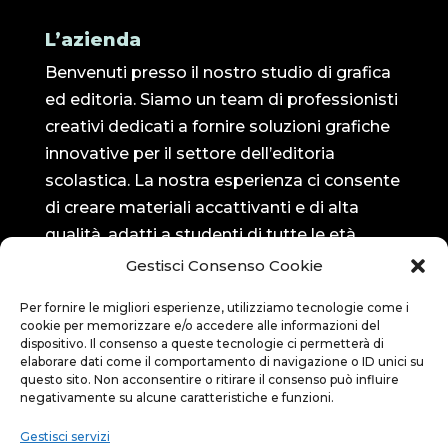
L’azienda
Benvenuti presso il nostro studio di grafica
ed editoria. Siamo un team di professionisti
creativi dedicati a fornire soluzioni grafiche
innovative per il settore dell’editoria
scolastica. La nostra esperienza ci consente
di creare materiali accattivanti e di alta
qualità, adatti a studenti di tutte le età.
Gestisci Consenso Cookie
Seguici su…
Per fornire le migliori esperienze, utilizziamo tecnologie come i
cookie per memorizzare e/o accedere alle informazioni del
Bluedit su Facebook

dispositivo. Il consenso a queste tecnologie ci permetterà di
elaborare dati come il comportamento di navigazione o ID unici su
questo sito. Non acconsentire o ritirare il consenso può influire
negativamente su alcune caratteristiche e funzioni.
Bluedit su Instagram

Gestisci servizi